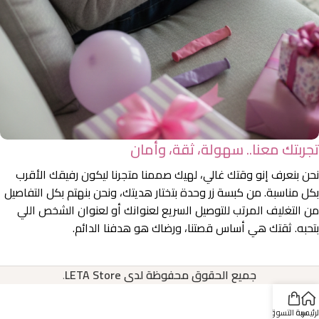
تجربتك معنا.. سهولة، ثقة، وأمان
نحن بنعرف إنو وقتك غالي، لهيك صممنا متجرنا ليكون رفيقك الأقرب
بكل مناسبة. من كبسة زر وحدة بتختار هديتك، ونحن بنهتم بكل التفاصيل
من التغليف المرتب للتوصيل السريع لعنوانك أو لعنوان الشخص اللي
بتحبه. ثقتك هي أساس قصتنا، ورضاك هو هدفنا الدائم.
جميع الحقوق محفوظة لدى LETA Store
.
لرئيسية
عربة التسوق