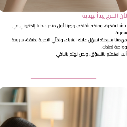
لأن الفرح يبدأ بهدية
بلشنا بفكرة، ومنكبر بثقتكم، وصِرنا أول متجر هدايا إلكتروني في
سورية.
مهمتنا بسيطة: نسهّل عليك الشراء، ونخلّي التجربة لطيفة، سريعة،
وواصة لعندك.
أنت استمتع بالتسوّق، ونحن نهتم بالباقي