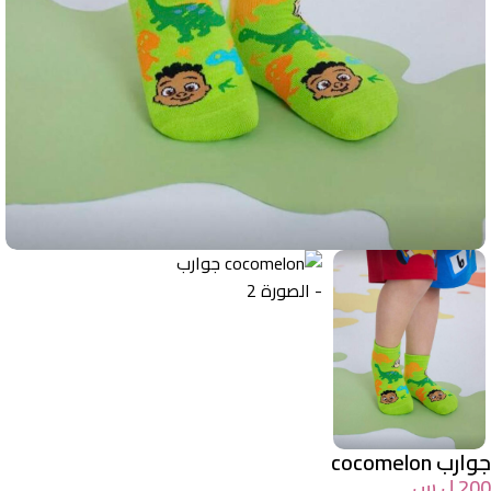
جوارب cocomelon
200
ل.س