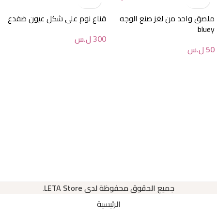
ملصق واحد من لغز صنع الوجه
قناع نوم على شكل عيون ضفدع
bluey
300
ل.س
50
ل.س
جميع الحقوق محفوظة لدى LETA Store
.
الرئيسية