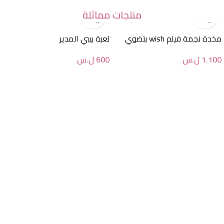
منتجات مماثلة
مخدة نجمة فيلم wish بتضوي
لعبة بيبي المدير
1.100
ل.س
600
ل.س