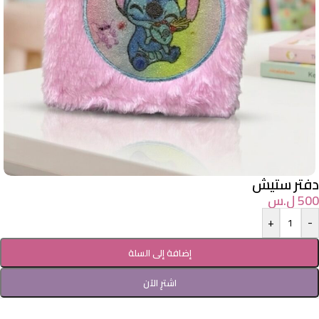
دفتر ستيش
500
ل.س
+
-
إضافة إلى السلة
اشترِ الآن