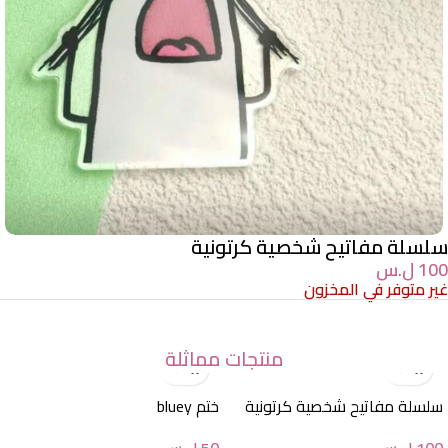
سلسلة مفاتيح شخصية كرتونية
100
ل.س
غير متوفر في المخزون
منتجات مماثلة
سلسلة مفاتيح شخصية كرتونية
ختم bluey
100
ل.س
50
ل.س