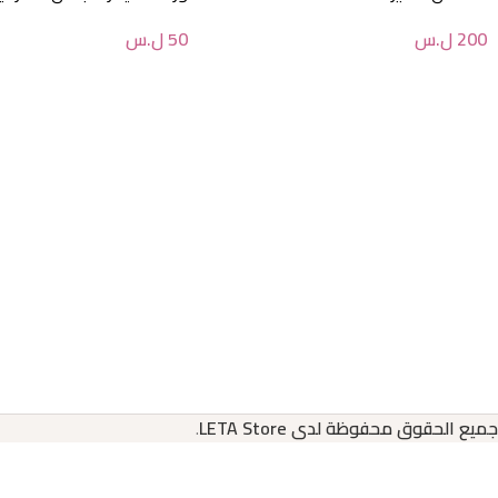
200
ل.س
50
ل.س
جميع الحقوق محفوظة لدى LETA Store
.