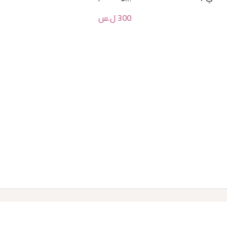
300
ل.س