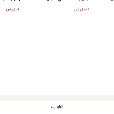
48
ل.س
50
ل.س
الرئيسية