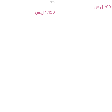
cm
700
ل.س
1.150
ل.س