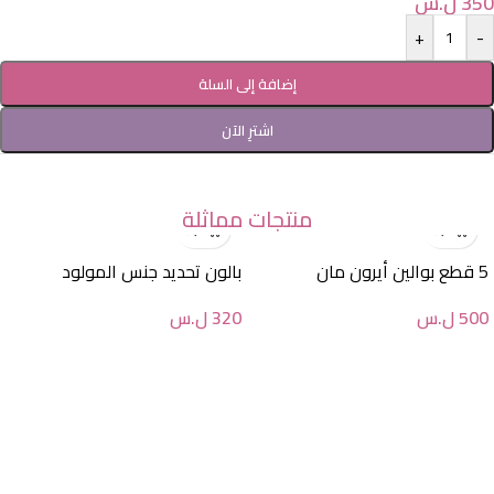
350
ل.س
+
-
إضافة إلى السلة
اشترِ الآن
منتجات مماثلة
5 قطع بوالين أيرون مان
بالون تحديد جنس المولود
500
ل.س
320
ل.س