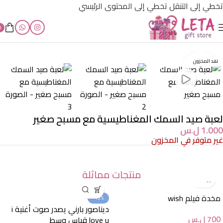
تخطي إلى التنقل
تخطي إلى المحتوى الرئيسي
0
الرئيسية
/
أقل من 3000 ل.س
نفد المخزون
لعبة صيد السمك المغناطيسية مع مسبح صغير
1.000
ل.س
غير متوفر في المخزون
منتجات مماثلة
مخدة فيلم wish
-15%
ديناصور بارني يصدر صوت أغنية i
700
ل.س
love u قياس وسط