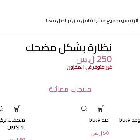
الرئيسية
جميع منتجاتنا
من نحن
تواصل معنا
نظارة بشكل مضحك
250
ل.س
غير متوفر في المخزون
منتجات مماثلة
blue
ختم bluey
ملصقات تركي
يونيكورن
50
ل.س
50
ل.س