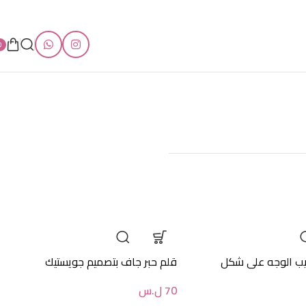
0
ب الوجه على شكل
قلم حبر جاف بتصميم جويستيك
70
ل.س