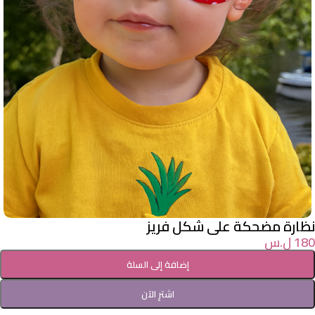
نظارة مضحكة على شكل فريز
180
ل.س
إضافة إلى السلة
اشترِ الآن