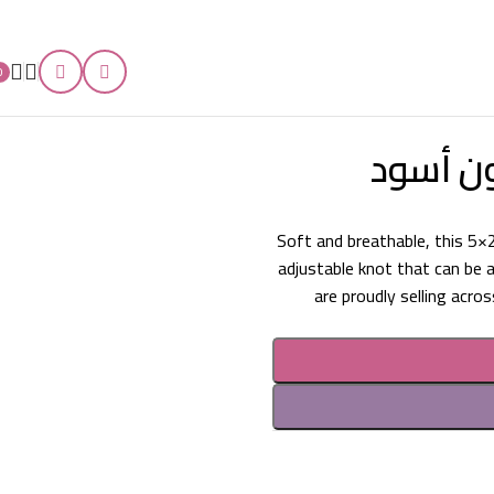
0
ن أسود
Soft and breathable, this 5×2
adjustable knot that can be a
are proudly selling acro