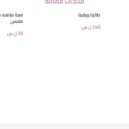
منتجات مماثلة
طائرة ورقية
لعبة متاهه 
ملابس
240
ل.س
36
ل.س