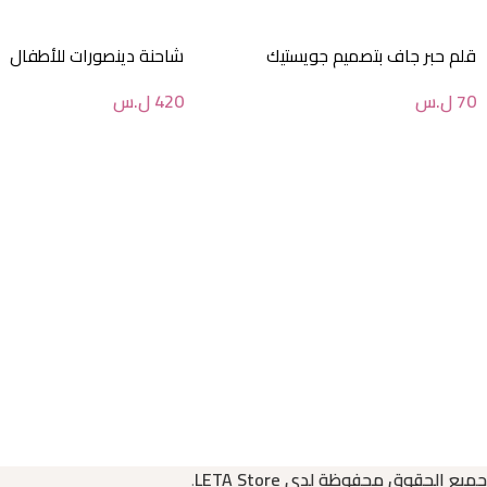
قلم حبر جاف بتصميم جويستيك
شاحنة دينصورات للأطفال
70
ل.س
420
ل.س
جميع الحقوق محفوظة لدى LETA Store
.