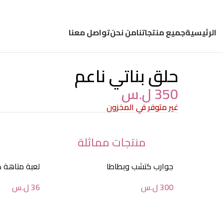
الرئيسية
جميع منتجاتنا
من نحن
تواصل معنا
حلق بناتي ناعم
350
ل.س
غير متوفر في المخزون
منتجات مماثلة
جوارب كتشب وبطاطا
لعبة متاهة 
300
ل.س
36
ل.س