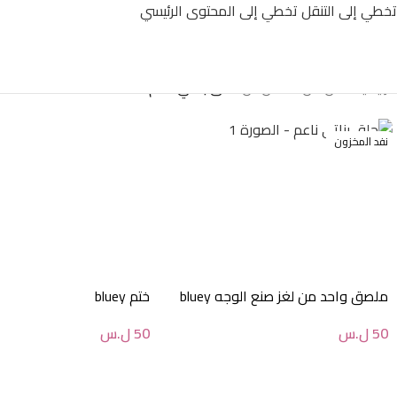
تخطي إلى التنقل
تخطي إلى المحتوى الرئيسي
الرئيسية
/
أقل من 500 ل.س
/
حلق بناتي ناعم
نفد المخزون
ملصق واحد من لغز صنع الوجه bluey
ختم bluey
50
ل.س
50
ل.س