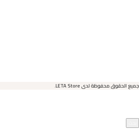
جميع الحقوق محفوظة لدى LETA Store
.
بحث
ابدأ الكتابة لرؤية المنتجات التي تبحث عنها.